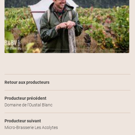
Une question
Retour aux producteurs
ACCUEIL
06 82 28 58 5
LA CAVE
Producteur précédent
Domaine de l’Oustal Blanc
S PRODUCTEURS
S DE CŒUR DU MOMENT
Producteur suivant
Micro-Brasserie Les Acolytes
PLAISIRS PARTAGÉS
Restez infor