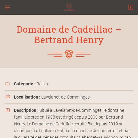


2 Rue du 8 Mai 1945,
31140 Pechbonnieu
Domaine de Cadeillac –
06 82 28 58 51
Bertrand Henry
Catégorie :
Raisin

Adresse email de réception

Localisation :
Lavelanet-de-Comminges

En cochant cette case, vous consentez à recevoir nos propositions commerciales à
Description :
Situé à Lavelanet-de-Comminges, le domaine

l'adresse email indiqué ci-dessus. Vous pouvez vous désinscrire à tout moment en
utilisant
le formulaire de désinscription
.
familiale crée en 1958 est dirigé depuis 2005 par Bertrand
Henry. Le Domaine de Cadeillac certifié Bio depuis 2019 se
INSCRIPTION
distingue particulièrement par la richesse de son terroir et par
la diversité des cépages produits ( Cabernet-Sauvignon, Syrah,