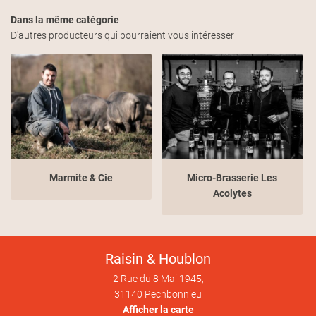
ACTUALITÉS
Dans la même catégorie
INSCRIPTION NEWS
D'autres producteurs qui pourraient vous intéresser
AVIS
CONTACT
Rejoignez-no
Marmite & Cie
Micro-Brasserie Les
Acolytes
Raisin & Houblon
2 Rue du 8 Mai 1945,
31140 Pechbonnieu
Afficher la carte