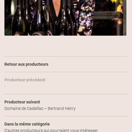
Une question
Retour aux producteurs
ACCUEIL
06 82 28 58 5
Producteur précédent
-
LA CAVE
S PRODUCTEURS
Producteur suivant
Domaine de Cadeillac – Bertrand Henry
S DE CŒUR DU MOMENT
PLAISIRS PARTAGÉS
Restez infor
Dans la même catégorie
D'autres producteurs qui pourraient vous intéresser