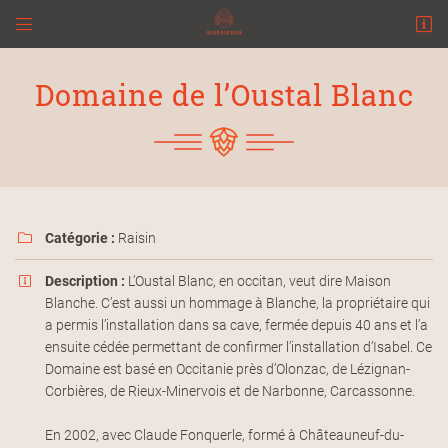


2 Rue du 8 Mai 1945,
31140 Pechbonnieu
Domaine de l’Oustal Blanc
06 82 28 58 51
Catégorie :
Raisin

Description :
L’Oustal Blanc, en occitan, veut dire Maison

Blanche. C’est aussi un hommage à Blanche, la propriétaire qui
Adresse email de réception

a permis l’installation dans sa cave, fermée depuis 40 ans et l’a
ensuite cédée permettant de confirmer l’installation d’Isabel. Ce
En cochant cette case, vous consentez à recevoir nos propositions commerciales à
l'adresse email indiqué ci-dessus. Vous pouvez vous désinscrire à tout moment en
Domaine est basé en Occitanie près d’Olonzac, de Lézignan-
utilisant
le formulaire de désinscription
.
Corbières, de Rieux-Minervois et de Narbonne, Carcassonne.
INSCRIPTION
En 2002, avec Claude Fonquerle, formé à Châteauneuf-du-